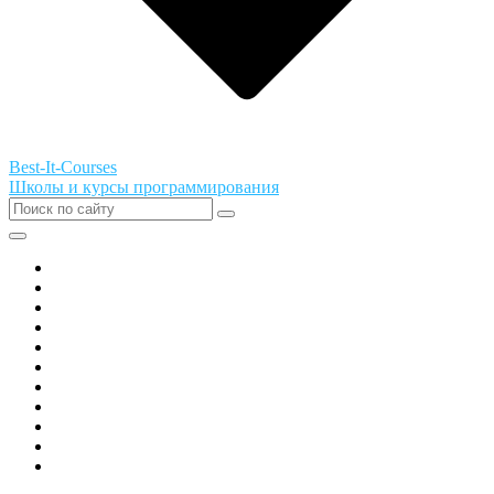
Best-It-Courses
Школы и курсы программирования
Все города РФ
Академия ТОР
PIXEL
Алгоритмика
GeekSchool
Coddy
Easycode
Skillbox
Skysmart
Фоксфорд
Hello World