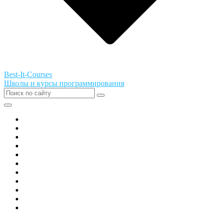
Best-It-Courses
Школы и курсы программирования
Все города РФ
Академия ТОР
PIXEL
Алгоритмика
GeekSchool
Coddy
Easycode
Skillbox
Skysmart
Фоксфорд
Hello World