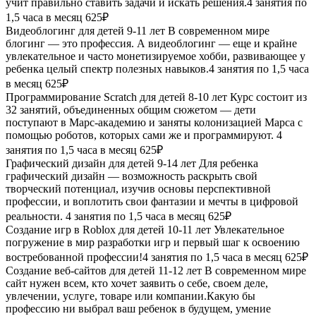
учит правильно ставить задачи и искать решения.4 занятия по
1,5 часа в месяц
625₽
Видеоблогинг для детей 9-11 лет
В современном мире
блогинг — это профессия. А видеоблогинг — еще и крайне
увлекательное и часто монетизируемое хобби, развивающее у
ребенка целый спектр полезных навыков.4 занятия по 1,5 часа
в месяц
625₽
Программирование Scratch для детей 8-10 лет
Курс состоит из
32 занятий, объединенных общим сюжетом — дети
поступают в Марс-академию и заняты колонизацией Марса с
помощью роботов, которых сами же и программируют. 4
занятия по 1,5 часа в месяц
625₽
Графический дизайн для детей 9-14 лет
Для ребенка
графический дизайн — возможность раскрыть свой
творческий потенциал, изучив основы перспективной
профессии, и воплотить свои фантазии и мечты в цифровой
реальности. 4 занятия по 1,5 часа в месяц
625₽
Создание игр в Roblox для детей 10-11 лет
Увлекательное
погружение в мир разработки игр и первый шаг к освоению
востребованной профессии!4 занятия по 1,5 часа в месяц
625₽
Создание веб-сайтов для детей 11-12 лет
В современном мире
сайт нужен всем, кто хочет заявить о себе, своем деле,
увлечении, услуге, товаре или компании.Какую бы
профессию ни выбрал ваш ребенок в будущем, умение