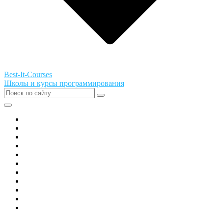
Best-It-Courses
Школы и курсы программирования
Все города РФ
Академия ТОР
PIXEL
Алгоритмика
GeekSchool
Coddy
Easycode
Skillbox
Skysmart
Фоксфорд
Hello World