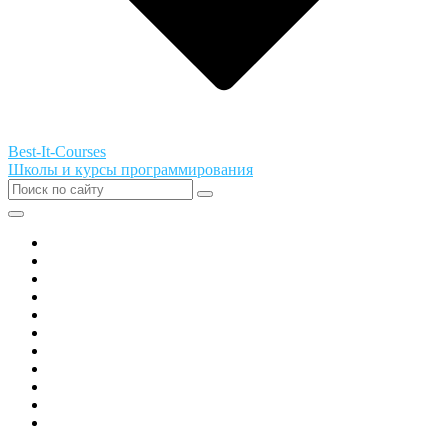
Best-It-Courses
Школы и курсы программирования
Все города РФ
Академия ТОР
PIXEL
Алгоритмика
GeekSchool
Coddy
Easycode
Skillbox
Skysmart
Фоксфорд
Hello World