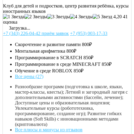
Клуб для детей и подростков, центр развития ребёнка, курсы
иностранных языков
4,20
41
оценка
Загрузка...
+7 (343) 226-04-42 приём заявок
+7 (953) 003-17-33
Скорочтение и развитие памяти
800₽
Ментальная арифметика
800₽
Программирование в SCRATCH
850₽
Программирование в среде MINECRAFT
850₽
Обучение в среде ROBLOX
850₽
Все цены (27)
Разнообразие программ (подготовка к школе, языки,
мастер-классы, квесты); Летний и загородный лагеря с
дополнительными активностями (бассейн, лечение);
Доступные цены и образовательная лицензия;
Увлекательные курсы (робототехника,
программирование, создание игр); Развитие гибких
навыков (Soft Skills) с инновационными методами
(криптовалюта)
Все плюсы и минусы из отзывов