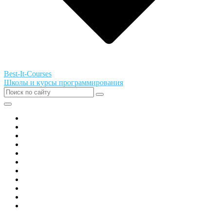
Best-It-Courses
Школы и курсы программирования
Все города РФ
Академия ТОР
PIXEL
Алгоритмика
GeekSchool
Coddy
Easycode
Skillbox
Skysmart
Фоксфорд
Hello World