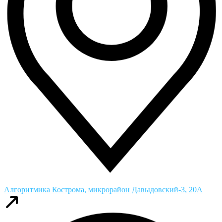
Алгоритмика
Кострома, микрорайон Давыдовский-3, 20А