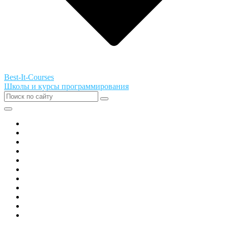
Best-It-Courses
Школы и курсы программирования
Все города РФ
Академия ТОР
PIXEL
Алгоритмика
GeekSchool
Coddy
Easycode
Skillbox
Skysmart
Фоксфорд
Hello World