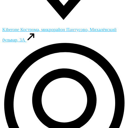
Kiberone
Кострома, микрорайон Пантусово, Михалёвский
бульвар, 3А