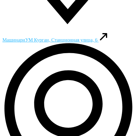
МашинариУМ
Курган, Станционная улица, 6