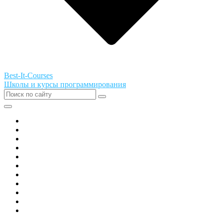
Best-It-Courses
Школы и курсы программирования
Все города РФ
Академия ТОР
PIXEL
Алгоритмика
GeekSchool
Coddy
Easycode
Skillbox
Skysmart
Фоксфорд
Hello World