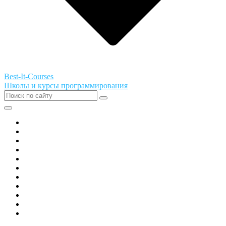
Best-It-Courses
Школы и курсы программирования
Все города РФ
Академия ТОР
PIXEL
Алгоритмика
GeekSchool
Coddy
Easycode
Skillbox
Skysmart
Фоксфорд
Hello World