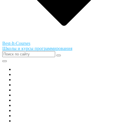
Best-It-Courses
Школы и курсы программирования
Все города РФ
Академия ТОР
PIXEL
Алгоритмика
GeekSchool
Coddy
Easycode
Skillbox
Skysmart
Фоксфорд
Hello World