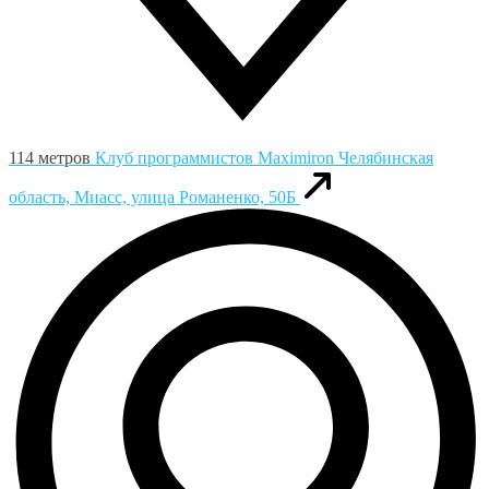
114 метров
Клуб программистов Maximiron
Челябинская
область, Миасс, улица Романенко, 50Б