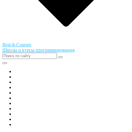
Best-It-Courses
Школы и курсы программирования
Все города РФ
Академия ТОР
PIXEL
Алгоритмика
GeekSchool
Coddy
Easycode
Skillbox
Skysmart
Фоксфорд
Hello World