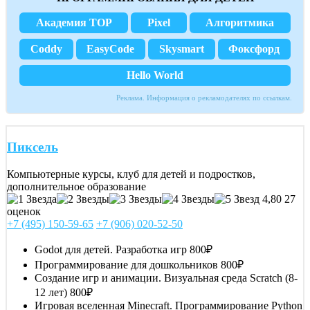
Академия TOP
Pixel
Алгоритмика
Coddy
EasyCode
Skysmart
Фоксфорд
Hello World
Реклама. Информация о рекламодателях по ссылкам.
Пиксель
Компьютерные курсы, клуб для детей и подростков,
дополнительное образование
4,80
27
оценок
+7 (495) 150-59-65
+7 (906) 020-52-50
Godot для детей. Разработка игр
800₽
Программирование для дошкольников
800₽
Создание игр и анимации. Визуальная среда Scratch (8-
12 лет)
800₽
Игровая вселенная Minecraft. Программирование Python