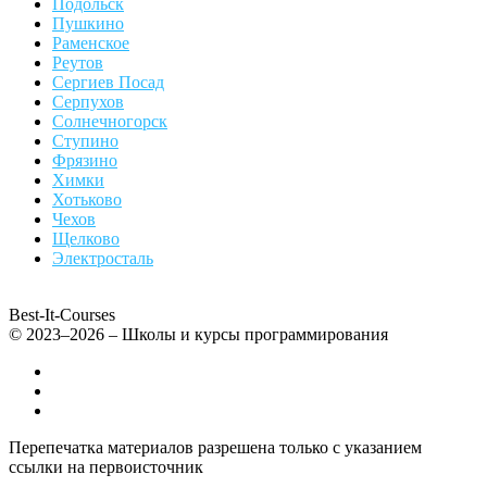
Подольск
Пушкино
Раменское
Реутов
Сергиев Посад
Серпухов
Солнечногорск
Ступино
Фрязино
Химки
Хотьково
Чехов
Щелково
Электросталь
Best-It-Courses
© 2023–2026 – Школы и курсы программирования
Все компьютерные курсы для детей
Добавить или удалить организацию
Контакты
Перепечатка материалов разрешена только с указанием
ссылки на первоисточник