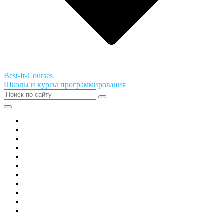
Best-It-Courses
Школы и курсы программирования
Все города РФ
Академия ТОР
PIXEL
Алгоритмика
GeekSchool
Coddy
Easycode
Skillbox
Skysmart
Фоксфорд
Hello World