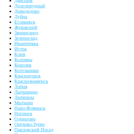
Дмитров
Долгопрудный
Домодедово
Дубна
Егорьевск
Жуковский
Звенигород
Зеленоград
Ивантеевка
Истра
Клин
Коломна
Королев
Котельники
Красногорск
Краснознаменск
Лобня
Лыткарино
Люберцы
Мытищи
Наро-Фоминск
Ногинск
Одинцово
Орехово-Зуево
Павловский Посад