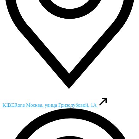
KIBERone
Москва, улица Гризодубовой, 1А