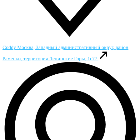
Coddy
Москва, Западный административный округ, район
Раменки, территория Ленинские Горы, 1с77