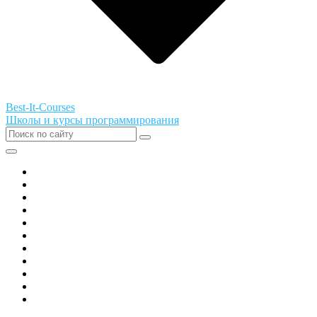
Best-It-Courses
Школы и курсы программирования
Все города РФ
Академия ТОР
PIXEL
Алгоритмика
GeekSchool
Coddy
Easycode
Skillbox
Skysmart
Фоксфорд
Hello World