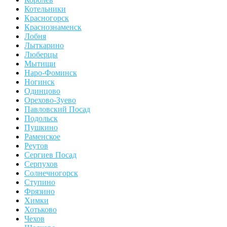
Котельники
Красногорск
Краснознаменск
Лобня
Лыткарино
Люберцы
Мытищи
Наро-Фоминск
Ногинск
Одинцово
Орехово-Зуево
Павловский Посад
Подольск
Пушкино
Раменское
Реутов
Сергиев Посад
Серпухов
Солнечногорск
Ступино
Фрязино
Химки
Хотьково
Чехов