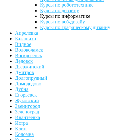
Курсы по робототехнике
Курсы по дизайну
Курсы по информатике
Курсы по веб-дизайу
Курсы по графическому дизайну
Апрелевка
Балашиха
Видное
Волоколамск
Воскресенск
Дедовск
Дзержинский
Дмитров
Долгопрудный
Домодедово
Дубна
Егорьевск
Жуковский
Звенигород
Зеленоград
Ивантеевка
Истра
Клин
Коломна
Королев