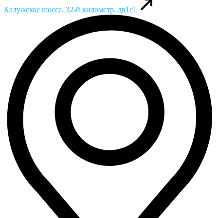
Калужское шоссе, 32-й километр, дв1с1