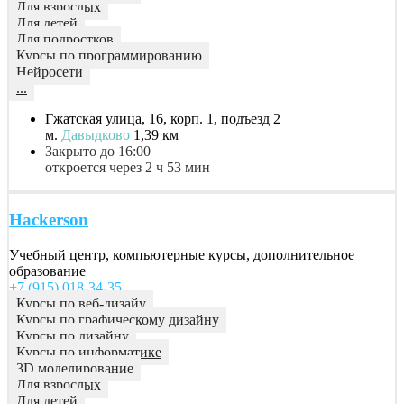
Для взрослых
Для детей
Для подростков
Курсы по программированию
Нейросети
...
Гжатская улица, 16, корп. 1, подъезд 2
м.
Давыдково
1,39 км
Закрыто до 16:00
откроется через 2 ч 53 мин
Hackerson
Учебный центр, компьютерные курсы, дополнительное
образование
+7 (915) 018-34-35
Курсы по веб-дизайу
Курсы по графическому дизайну
Курсы по дизайну
Курсы по информатике
3D моделирование
Для взрослых
Для детей