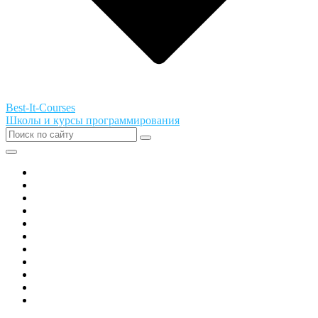
Best-It-Courses
Школы и курсы программирования
Все города РФ
Академия ТОР
PIXEL
Алгоритмика
GeekSchool
Coddy
Easycode
Skillbox
Skysmart
Фоксфорд
Hello World