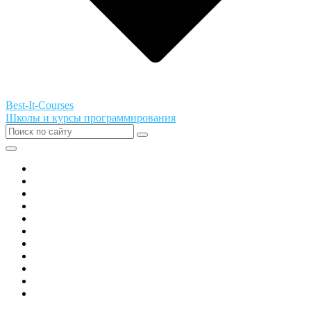
Best-It-Courses
Школы и курсы программирования
Все города РФ
Академия ТОР
PIXEL
Алгоритмика
GeekSchool
Coddy
Easycode
Skillbox
Skysmart
Фоксфорд
Hello World