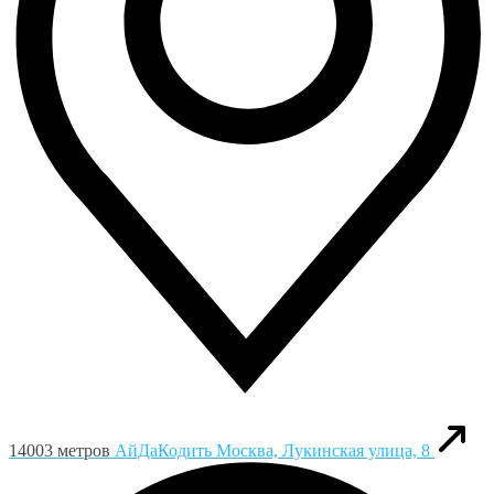
14003 метров
АйДаКодить
Москва, Лукинская улица, 8