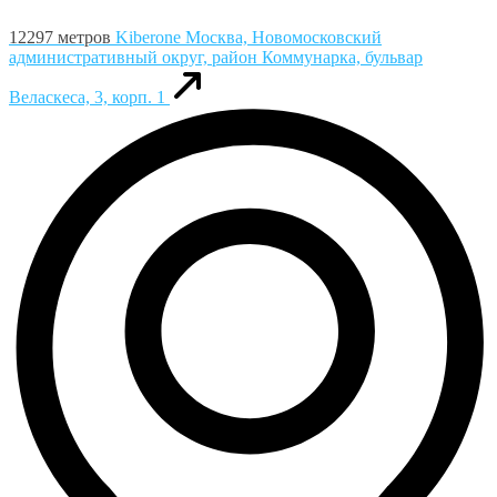
12297 метров
Kiberone
Москва, Новомосковский
административный округ, район Коммунарка, бульвар
Веласкеса, 3, корп. 1