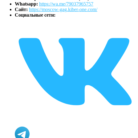
Whatsapp:
https://wa.me/79037965757
Сайт:
https://moscow-gag.kiber-one.com/
Социальные сети: