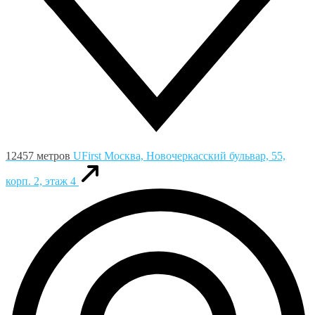
12457 метров
UFirst
Москва, Новочеркасский бульвар, 55,
корп. 2, этаж 4