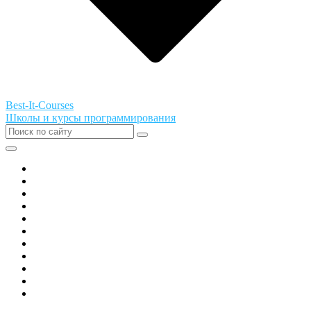
Best-It-Courses
Школы и курсы программирования
Все города РФ
Академия ТОР
PIXEL
Алгоритмика
GeekSchool
Coddy
Easycode
Skillbox
Skysmart
Фоксфорд
Hello World