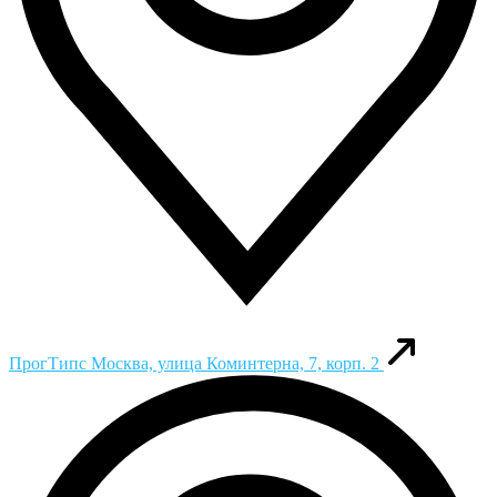
ПрогТипс
Москва, улица Коминтерна, 7, корп. 2