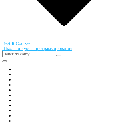
Best-It-Courses
Школы и курсы программирования
Все города РФ
Академия ТОР
PIXEL
Алгоритмика
GeekSchool
Coddy
Easycode
Skillbox
Skysmart
Фоксфорд
Hello World