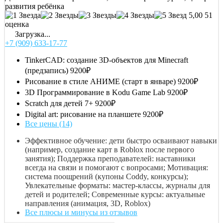
развития ребёнка
5,00
51
оценка
Загрузка...
+7 (909) 633-17-77
TinkerCAD: создание 3D-объектов для Minecraft
(предзапись)
9200₽
Рисование в стиле АНИМЕ (старт в январе)
9200₽
3D Программирование в Kodu Game Lab
9200₽
Scratch для детей 7+
9200₽
Digital art: рисование на планшете
9200₽
Все цены (14)
Эффективное обучение: дети быстро осваивают навыки
(например, создание карт в Roblox после первого
занятия); Поддержка преподавателей: наставники
всегда на связи и помогают с вопросами; Мотивация:
система поощрений (купоны Coddy, конкурсы);
Увлекательные форматы: мастер-классы, журналы для
детей и родителей; Современные курсы: актуальные
направления (анимация, 3D, Roblox)
Все плюсы и минусы из отзывов