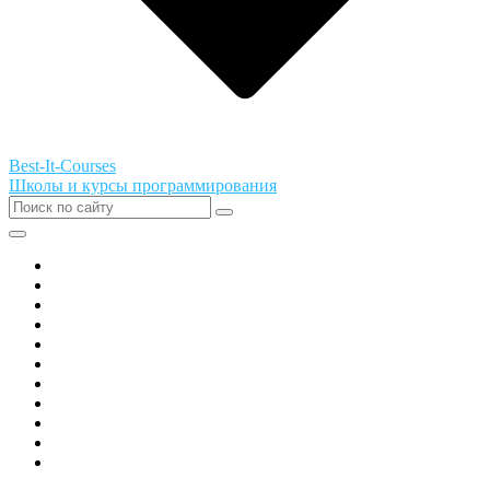
Best-It-Courses
Школы и курсы программирования
Все города РФ
Академия ТОР
PIXEL
Алгоритмика
GeekSchool
Coddy
Easycode
Skillbox
Skysmart
Фоксфорд
Hello World