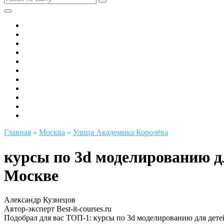
Все города РФ
Академия ТОР
PIXEL
Алгоритмика
GeekSchool
Coddy
Easycode
Skillbox
Skysmart
Фоксфорд
Hello World
Главная
»
Москва
»
Улица Академика Королёва
курсы по 3d моделированию д
Москве
Александр Кузнецов
Автор-эксперт Best-it-courses.ru
Подобрал для вас ТОП-1: курсы по 3d моделированию для дете