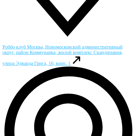
Роббо клуб
Москва, Новомосковский административный
округ, район Коммунарка, жилой комплекс Скандинавия,
улица Эдварда Грига, 16, корп. 1