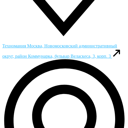
Техномания
Москва, Новомосковский административный
округ, район Коммунарка, бульвар Веласкеса, 3, корп. 3