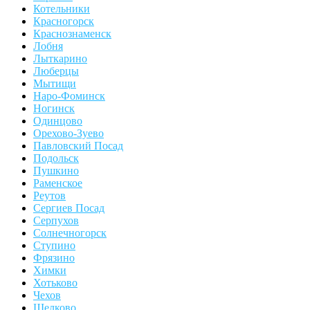
Котельники
Красногорск
Краснознаменск
Лобня
Лыткарино
Люберцы
Мытищи
Наро-Фоминск
Ногинск
Одинцово
Орехово-Зуево
Павловский Посад
Подольск
Пушкино
Раменское
Реутов
Сергиев Посад
Серпухов
Солнечногорск
Ступино
Фрязино
Химки
Хотьково
Чехов
Щелково