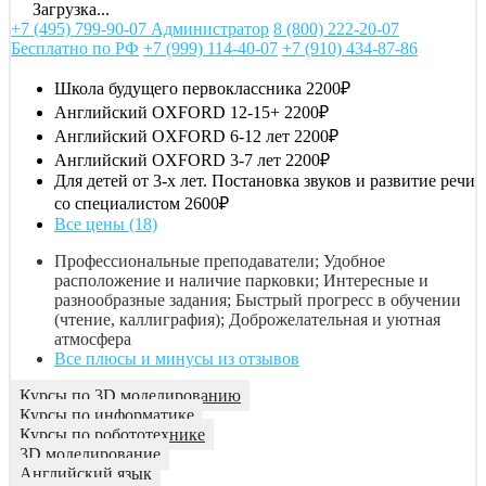
Загрузка...
+7 (495) 799-90-07 Администратор
8 (800) 222-20-07
Бесплатно по РФ
+7 (999) 114-40-07
+7 (910) 434-87-86
Школа будущего первоклассника
2200₽
Английский OXFORD 12-15+
2200₽
Английский OXFORD 6-12 лет
2200₽
Английский OXFORD 3-7 лет
2200₽
Для детей от 3-х лет. Постановка звуков и развитие речи
со специалистом
2600₽
Все цены (18)
Профессиональные преподаватели; Удобное
расположение и наличие парковки; Интересные и
разнообразные задания; Быстрый прогресс в обучении
(чтение, каллиграфия); Доброжелательная и уютная
атмосфера
Все плюсы и минусы из отзывов
Курсы по 3D моделированию
Курсы по информатике
Курсы по робототехнике
3D моделирование
Английский язык