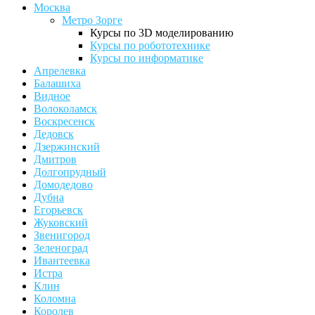
Москва
Метро Зорге
Курсы по 3D моделированию
Курсы по робототехнике
Курсы по информатике
Апрелевка
Балашиха
Видное
Волоколамск
Воскресенск
Дедовск
Дзержинский
Дмитров
Долгопрудный
Домодедово
Дубна
Егорьевск
Жуковский
Звенигород
Зеленоград
Ивантеевка
Истра
Клин
Коломна
Королев