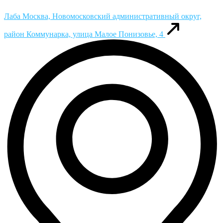
Лаба
Москва, Новомосковский административный округ,
район Коммунарка, улица Малое Понизовье, 4