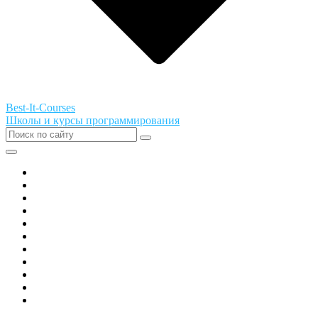
Best-It-Courses
Школы и курсы программирования
Все города РФ
Академия ТОР
PIXEL
Алгоритмика
GeekSchool
Coddy
Easycode
Skillbox
Skysmart
Фоксфорд
Hello World