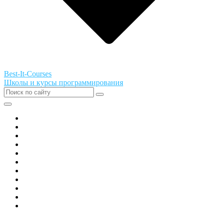
Best-It-Courses
Школы и курсы программирования
Все города РФ
Академия ТОР
PIXEL
Алгоритмика
GeekSchool
Coddy
Easycode
Skillbox
Skysmart
Фоксфорд
Hello World