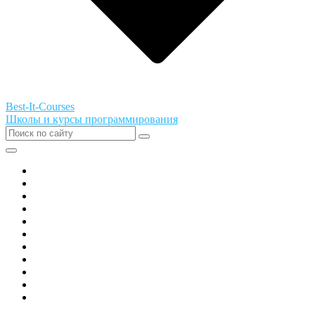
Best-It-Courses
Школы и курсы программирования
Все города РФ
Академия ТОР
PIXEL
Алгоритмика
GeekSchool
Coddy
Easycode
Skillbox
Skysmart
Фоксфорд
Hello World