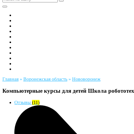
Все города РФ
Академия ТОР
PIXEL
Алгоритмика
GeekSchool
Coddy
Easycode
Skillbox
Skysmart
Фоксфорд
Hello World
Главная
»
Воронежская область
»
Нововоронеж
Компьютерные курсы для детей Школа робототех
Отзывы
(11)