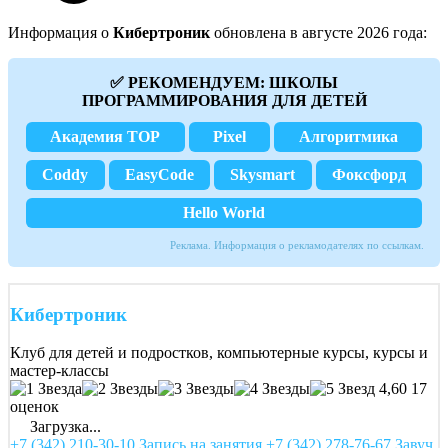
Информация о
Кибертроник
обновлена в августе 2026 года:
✅ РЕКОМЕНДУЕМ: ШКОЛЫ
ПРОГРАММИРОВАНИЯ ДЛЯ ДЕТЕЙ
Академия TOP
Pixel
Алгоритмика
Coddy
EasyCode
Skysmart
Фоксфорд
Hello World
Реклама. Информация о рекламодателях по ссылкам.
Кибертроник
Клуб для детей и подростков, компьютерные курсы, курсы и
мастер-классы
4,60
17
оценок
Загрузка...
+7 (342) 210-30-10 Запись на занятия
+7 (342) 278-76-67 Завуч