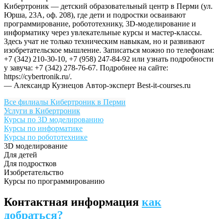
Кибертроник — детский образовательный центр в Перми (ул.
Юрша, 23А, оф. 208), где дети и подростки осваивают
программирование, робототехнику, 3D-моделирование и
информатику через увлекательные курсы и мастер-классы.
Здесь учат не только техническим навыкам, но и развивают
изобретательское мышление. Записаться можно по телефонам:
+7 (342) 210-30-10, +7 (958) 247-84-92 или узнать подробности
у завуча: +7 (342) 278-76-67. Подробнее на сайте:
https://cybertronik.ru/.
— Александр Кузнецов
Автор-эксперт Best-it-courses.ru
Все филиалы Кибертроник в Перми
Услуги в Кибертроник
Курсы по 3D моделированию
Курсы по информатике
Курсы по робототехнике
3D моделирование
Для детей
Для подростков
Изобретательство
Курсы по программированию
Контактная информация
как
добраться?