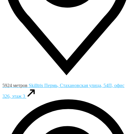
5924 метров
Skilltris
Пермь, Стахановская улица, 54П, офис
326, этаж 3