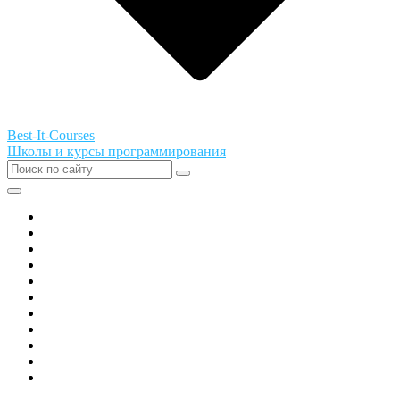
Best-It-Courses
Школы и курсы программирования
Все города РФ
Академия ТОР
PIXEL
Алгоритмика
GeekSchool
Coddy
Easycode
Skillbox
Skysmart
Фоксфорд
Hello World