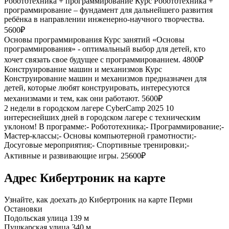
Робототехника + программирование
Курс Робототехника +
программирование – фундамент для дальнейшего развития
ребёнка в направлении инженерно-научного творчества.
5600₽
Основы программирования
Курс занятий «Основы
программирования» - оптимальный выбор для детей, кто
хочет связать свое будущее с программированием.
4800₽
Конструирование машин и механизмов
Курс
Конструирование машин и механизмов предназначен для
детей, которые любят конструировать, интересуются
механизмами и тем, как они работают.
5600₽
2 недели в городском лагере CyberCamp 2025
10
интереснейших дней в городском лагере с техническим
уклоном! В программе:- Робототехника;- Программирование;-
Мастер-классы;- Основы компьютерной грамотности;-
Досуговые мероприятия;- Спортивные тренировки;-
Активные и развивающие игры.
25600₽
Адрес Кибертроник на карте
Узнайте, как доехать до Кибертроник на карте Перми
Остановки
Подольская улица
139 м
Пушкарская улица
340 м