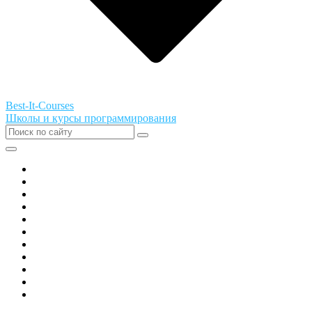
Best-It-Courses
Школы и курсы программирования
Все города РФ
Академия ТОР
PIXEL
Алгоритмика
GeekSchool
Coddy
Easycode
Skillbox
Skysmart
Фоксфорд
Hello World