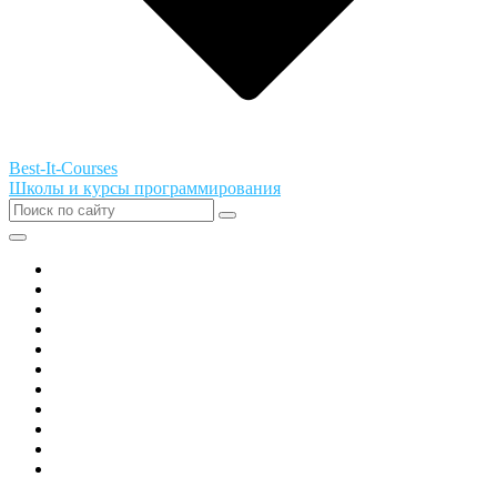
Best-It-Courses
Школы и курсы программирования
Все города РФ
Академия ТОР
PIXEL
Алгоритмика
GeekSchool
Coddy
Easycode
Skillbox
Skysmart
Фоксфорд
Hello World