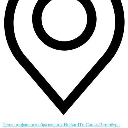
Центр цифрового образования ИнфинITи
Санкт-Петербург,