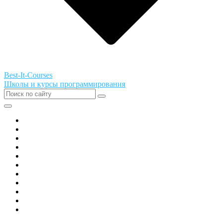
Best-It-Courses
Школы и курсы программирования
Все города РФ
Академия ТОР
PIXEL
Алгоритмика
GeekSchool
Coddy
Easycode
Skillbox
Skysmart
Фоксфорд
Hello World