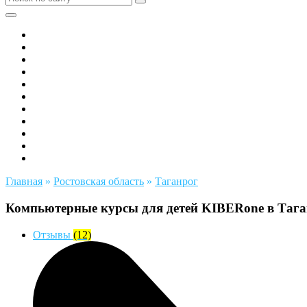
Все города РФ
Академия ТОР
PIXEL
Алгоритмика
GeekSchool
Coddy
Easycode
Skillbox
Skysmart
Фоксфорд
Hello World
Главная
»
Ростовская область
»
Таганрог
Компьютерные курсы для детей KIBERone в Тага
Отзывы
(12)