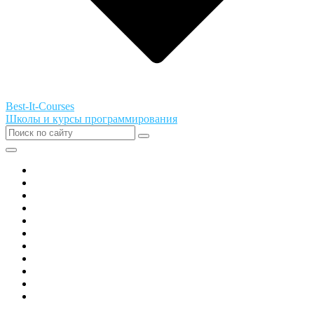
Best-It-Courses
Школы и курсы программирования
Все города РФ
Академия ТОР
PIXEL
Алгоритмика
GeekSchool
Coddy
Easycode
Skillbox
Skysmart
Фоксфорд
Hello World