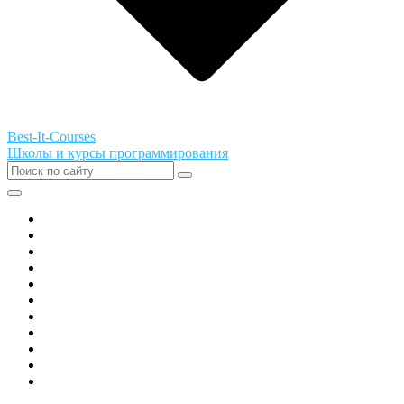
Best-It-Courses
Школы и курсы программирования
Все города РФ
Академия ТОР
PIXEL
Алгоритмика
GeekSchool
Coddy
Easycode
Skillbox
Skysmart
Фоксфорд
Hello World