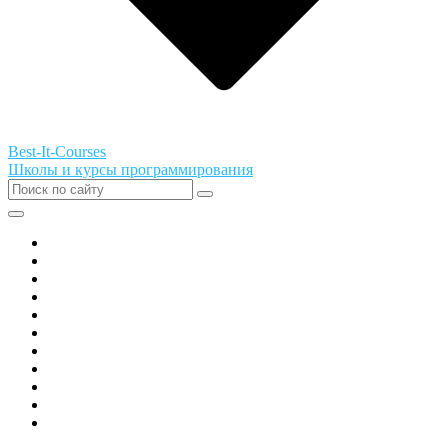
Best-It-Courses
Школы и курсы программирования
Все города РФ
Академия ТОР
PIXEL
Алгоритмика
GeekSchool
Coddy
Easycode
Skillbox
Skysmart
Фоксфорд
Hello World