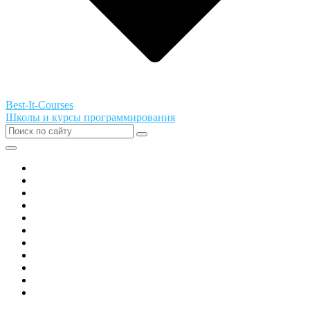
Best-It-Courses
Школы и курсы программирования
Все города РФ
Академия ТОР
PIXEL
Алгоритмика
GeekSchool
Coddy
Easycode
Skillbox
Skysmart
Фоксфорд
Hello World