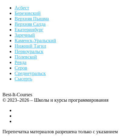
Асбест
Березовский
Верхняя Пышма
Верхняя Салда
Екатеринбург
Заречный
Каменск-Уральский
Нижний Тагил
Первоуральск
Полевской
Ревда
Серов
Среднеуральск
Сысерть
Best-It-Courses
© 2023–2026 – Школы и курсы программирования
Все компьютерные курсы для детей
Добавить или удалить организацию
Контакты
Перепечатка материалов разрешена только с указанием