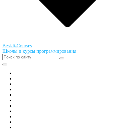
Best-It-Courses
Школы и курсы программирования
Все города РФ
Академия ТОР
PIXEL
Алгоритмика
GeekSchool
Coddy
Easycode
Skillbox
Skysmart
Фоксфорд
Hello World