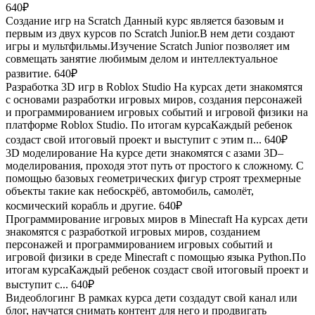
640₽
Создание игр на Scratch
Данный курс является базовым и
первым из двух курсов по Scratch Junior.В нем дети создают
игры и мультфильмы.Изучение Scratch Junior позволяет им
совмещать занятие любимым делом и интеллектуальное
развитие.
640₽
Разработка 3D игр в Roblox Studio
На курсах дети знакомятся
с основами разработки игровых миров, создания персонажей
и программированием игровых событий и игровой физики на
платформе Roblox Studio. По итогам курсаКаждый ребенок
создаст свой итоговый проект и выступит с этим п...
640₽
3D моделирование
На курсе дети знакомятся с азами 3D–
моделирования, проходя этот путь от простого к сложному. С
помощью базовых геометрических фигур строят трехмерные
объекты такие как небоскрёб, автомобиль, самолёт,
космический корабль и другие.
640₽
Программирование игровых миров в Minecraft
На курсах дети
знакомятся с разработкой игровых миров, созданием
персонажей и программированием игровых событий и
игровой физики в среде Minecraft с помощью языка Python.По
итогам курсаКаждый ребенок создаст свой итоговый проект и
выступит с...
640₽
Видеоблогинг
В рамках курса дети создадут свой канал или
блог, научатся снимать контент для него и продвигать