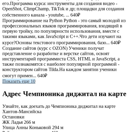
его.Программа курса: инструменты для создания видео -
OpenShot, ClimpChamp, TikTok и др; площадки для создания
собственного канала - youtube, ...
640₽
Программирование на Python
Python - это самый молодой из
профессиональных языков программирования, входящий в
первую тройку, по популярности использования, вместе с
такими языками, как JavaScript и C++.Что дети изучают на
курсе?Основы текстового программирования, базо...
640₽
Создание сайтов (курс с OZON)
Ученики получат
представление о разработке и верстке сайтов, освоят
инструментарий программиста CSS, HTML и JavaScript, а
также познакомятся с наиболее популярной программой -
конструктором сайтов Tilda.На каждом занятии ученики
смогут примен...
640₽
Показать еще 10
Адрес Чемпионика диджитал на карте
Узнайте, как доехать до Чемпионика диджитал на карте
Хантов-Мансийска
Остановки
ЖК Ладья
266 м
Улица Анны Коньковой
294 м