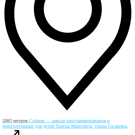
2085 метров
Codame — школа программирования и
робототехники для детей
Ханты-Мансийск, улица Гагарина,