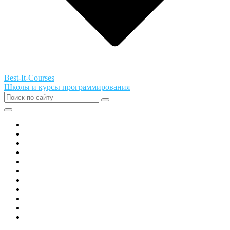
Best-It-Courses
Школы и курсы программирования
Все города РФ
Академия ТОР
PIXEL
Алгоритмика
GeekSchool
Coddy
Easycode
Skillbox
Skysmart
Фоксфорд
Hello World