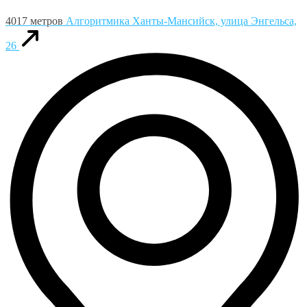
4017 метров
Алгоритмика
Ханты-Мансийск, улица Энгельса,
26