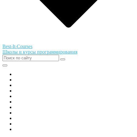
Best-It-Courses
Школы и курсы программирования
Все города РФ
Академия ТОР
PIXEL
Алгоритмика
GeekSchool
Coddy
Easycode
Skillbox
Skysmart
Фоксфорд
Hello World