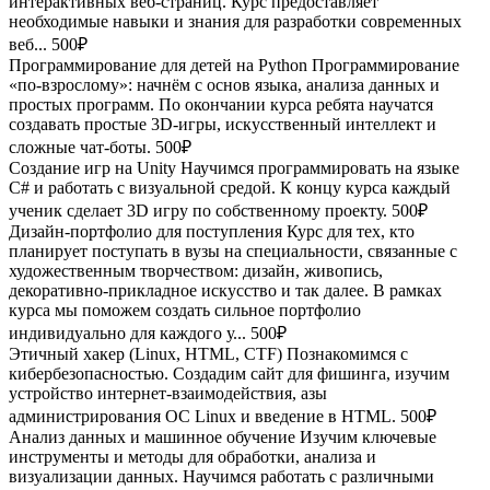
интерактивных веб-страниц. Курс предоставляет
необходимые навыки и знания для разработки современных
веб...
500₽
Программирование для детей на Python
Программирование
«по-взрослому»: начнём с основ языка, анализа данных и
простых программ. По окончании курса ребята научатся
создавать простые 3D-игры, искусственный интеллект и
сложные чат-боты.
500₽
Создание игр на Unity
Научимся программировать на языке
C# и работать с визуальной средой. К концу курса каждый
ученик сделает 3D игру по собственному проекту.
500₽
Дизайн-портфолио для поступления
Курс для тех, кто
планирует поступать в вузы на специальности, связанные с
художественным творчеством: дизайн, живопись,
декоративно-прикладное искусство и так далее. В рамках
курса мы поможем создать сильное портфолио
индивидуально для каждого у...
500₽
Этичный хакер (Linux, HTML, CTF)
Познакомимся с
кибербезопасностью. Создадим сайт для фишинга, изучим
устройство интернет-взаимодействия, азы
администрирования ОС Linux и введение в HTML.
500₽
Анализ данных и машинное обучение
Изучим ключевые
инструменты и методы для обработки, анализа и
визуализации данных. Научимся работать с различными