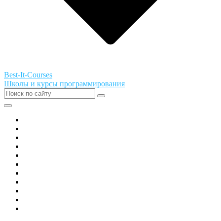
Best-It-Courses
Школы и курсы программирования
Все города РФ
Академия ТОР
PIXEL
Алгоритмика
GeekSchool
Coddy
Easycode
Skillbox
Skysmart
Фоксфорд
Hello World