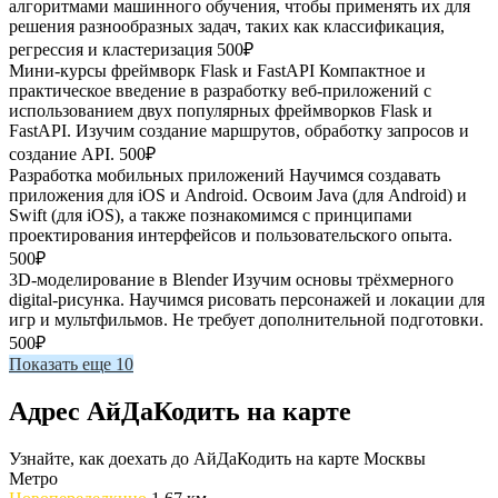
алгоритмами машинного обучения, чтобы применять их для
решения разнообразных задач, таких как классификация,
регрессия и кластеризация
500₽
Мини-курсы фреймворк Flask и FastAPI
Компактное и
практическое введение в разработку веб-приложений с
использованием двух популярных фреймворков Flask и
FastAPI. Изучим создание маршрутов, обработку запросов и
создание API.
500₽
Разработка мобильных приложений
Научимся создавать
приложения для iOS и Android. Освоим Java (для Android) и
Swift (для iOS), а также познакомимся с принципами
проектирования интерфейсов и пользовательского опыта.
500₽
3D-моделирование в Blender
Изучим основы трёхмерного
digital-рисунка. Научимся рисовать персонажей и локации для
игр и мультфильмов. Не требует дополнительной подготовки.
500₽
Показать еще 10
Адрес АйДаКодить на карте
Узнайте, как доехать до АйДаКодить на карте Москвы
Метро