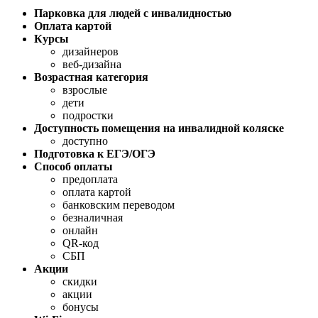
Парковка для людей с инвалидностью
Оплата картой
Курсы
дизайнеров
веб-дизайна
Возрастная категория
взрослые
дети
подростки
Доступность помещения на инвалидной коляске
доступно
Подготовка к ЕГЭ/ОГЭ
Способ оплаты
предоплата
оплата картой
банковским переводом
безналичная
онлайн
QR-код
СБП
Акции
скидки
акции
бонусы