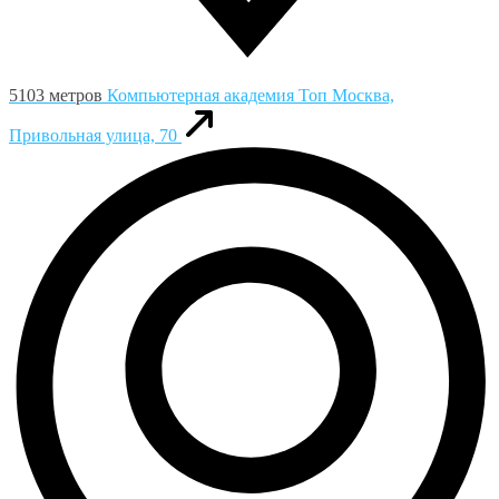
5103 метров
Компьютерная академия Toп
Москва,
Привольная улица, 70