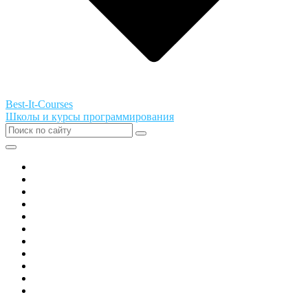
Best-It-Courses
Школы и курсы программирования
Все города РФ
Академия ТОР
PIXEL
Алгоритмика
GeekSchool
Coddy
Easycode
Skillbox
Skysmart
Фоксфорд
Hello World