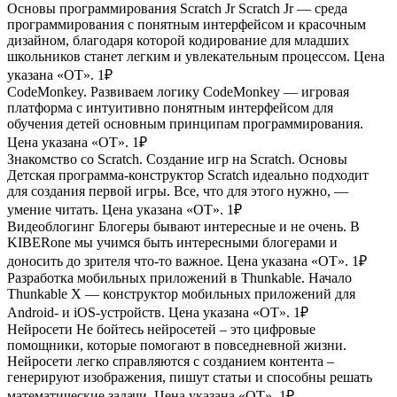
Основы программирования Scratch Jr
Scratch Jr — среда
программирования с понятным интерфейсом и красочным
дизайном, благодаря которой кодирование для младших
школьников станет легким и увлекательным процессом. Цена
указана «ОТ».
1₽
CodeMonkey. Развиваем логику
CodeMonkey — игровая
платформа с интуитивно понятным интерфейсом для
обучения детей основным принципам программирования.
Цена указана «ОТ».
1₽
Знакомство со Scratch. Создание игр на Scratch. Основы
Детская программа-конструктор Scratch идеально подходит
для создания первой игры. Все, что для этого нужно, —
умение читать. Цена указана «ОТ».
1₽
Видеоблогинг
Блогеры бывают интересные и не очень. В
KIBERone мы учимся быть интересными блогерами и
доносить до зрителя что-то важное. Цена указана «ОТ».
1₽
Разработка мобильных приложений в Thunkable. Начало
Thunkable Х — конструктор мобильных приложений для
Android- и iOS-устройств. Цена указана «ОТ».
1₽
Нейросети
Не бойтесь нейросетей – это цифровые
помощники, которые помогают в повседневной жизни.
Нейросети легко справляются с созданием контента –
генерируют изображения, пишут статьи и способны решать
математические задачи. Цена указана «ОТ».
1₽