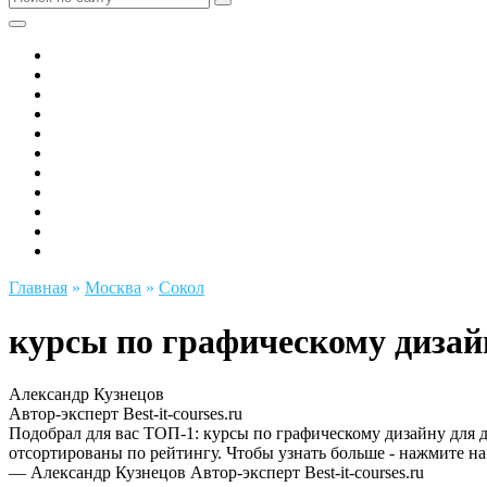
Все города РФ
Академия ТОР
PIXEL
Алгоритмика
GeekSchool
Coddy
Easycode
Skillbox
Skysmart
Фоксфорд
Hello World
Главная
»
Москва
»
Сокол
курсы по графическому дизайн
Александр Кузнецов
Автор-эксперт Best-it-courses.ru
Подобрал для вас ТОП-1: курсы по графическому дизайну для д
отсортированы по рейтингу. Чтобы узнать больше - нажмите на 
— Александр Кузнецов
Автор-эксперт Best-it-courses.ru