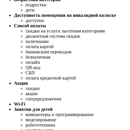
подростки
дети
Доступность помещения на инвалидной коляске
доступно
Способ оплаты
скидки на услуги льготным категориям
дисконтная система скидок
наличными
оплата картой
банковским переводом
безналичная
онлайн
QR-код
СБП
оплата кредитной картой
Акции
скидки
акции
спецпредложения
Wi-Fi
Занятия для детей
компьютеры и программирование
моделирование
робототехника