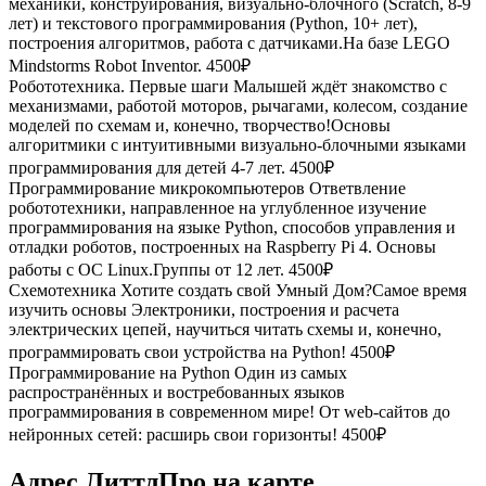
механики, конструирования, визуально-блочного (Scratch, 8-9
лет) и текстового программирования (Python, 10+ лет),
построения алгоритмов, работа с датчиками.На базе LEGO
Mindstorms Robot Inventor.
4500₽
Робототехника. Первые шаги
Малышей ждёт знакомство с
механизмами, работой моторов, рычагами, колесом, создание
моделей по схемам и, конечно, творчество!Основы
алгоритмики с интуитивными визуально-блочными языками
программирования для детей 4-7 лет.
4500₽
Программирование микрокомпьютеров
Ответвление
робототехники, направленное на углубленное изучение
программирования на языке Python, способов управления и
отладки роботов, построенных на Raspberry Pi 4. Основы
работы с ОС Linux.Группы от 12 лет.
4500₽
Схемотехника
Хотите создать свой Умный Дом?Самое время
изучить основы Электроники, построения и расчета
электрических цепей, научиться читать схемы и, конечно,
программировать свои устройства на Python!
4500₽
Программирование на Python
Один из самых
распространённых и востребованных языков
программирования в современном мире! От web-сайтов до
нейронных сетей: расширь свои горизонты!
4500₽
Адрес ЛиттлПро на карте