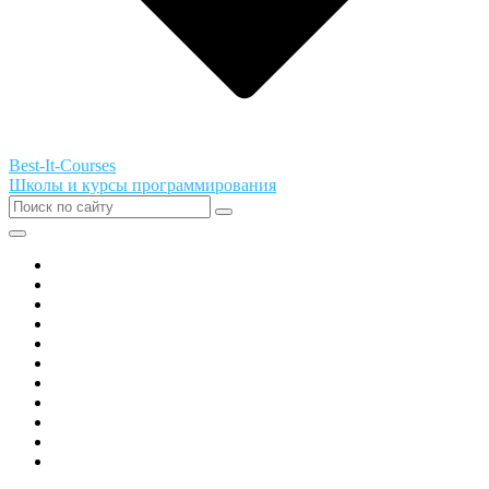
Best-It-Courses
Школы и курсы программирования
Все города РФ
Академия ТОР
PIXEL
Алгоритмика
GeekSchool
Coddy
Easycode
Skillbox
Skysmart
Фоксфорд
Hello World