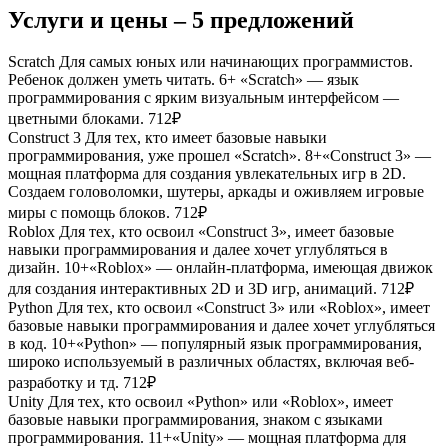
Услуги и цены – 5 предложений
Scratch
Для самых юных или начинающих программистов.
Ребенок должен уметь читать. 6+ «Scratch» — язык
программирования с ярким визуальным интерфейсом —
цветными блоками.
712₽
Construct 3
Для тех, кто имеет базовые навыки
программирования, уже прошел «Scratch». 8+«Construct 3» —
мощная платформа для создания увлекательных игр в 2D.
Создаем головоломки, шутеры, аркады и оживляем игровые
миры с помощь блоков.
712₽
Roblox
Для тех, кто освоил «Construct 3», имеет базовые
навыки программирования и далее хочет углубляться в
дизайн. 10+«Roblox» — онлайн-платформа, имеющая движок
для создания интерактивных 2D и 3D игр, анимаций.
712₽
Python
Для тех, кто освоил «Construct 3» или «Roblox», имеет
базовые навыки программирования и далее хочет углубляться
в код. 10+«Python» — популярный язык программирования,
широко используемый в различных областях, включая веб-
разработку и тд.
712₽
Unity
Для тех, кто освоил «Python» или «Roblox», имеет
базовые навыки программирования, знаком с языками
программирования. 11+«Unity» — мощная платформа для