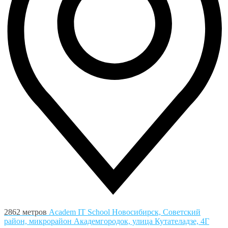
2862 метров
Academ IT School
Новосибирск, Советский
район, микрорайон Академгородок, улица Кутателадзе, 4Г