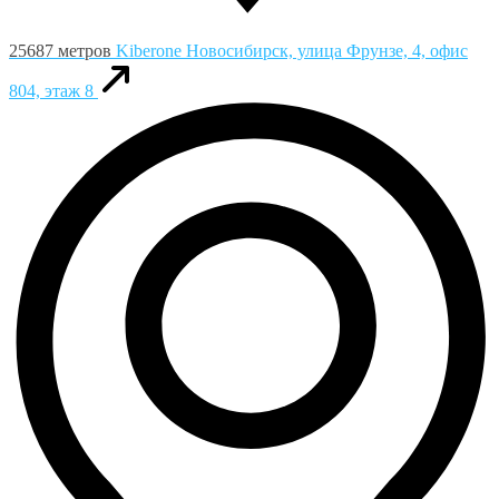
25687 метров
Kiberone
Новосибирск, улица Фрунзе, 4, офис
804, этаж 8