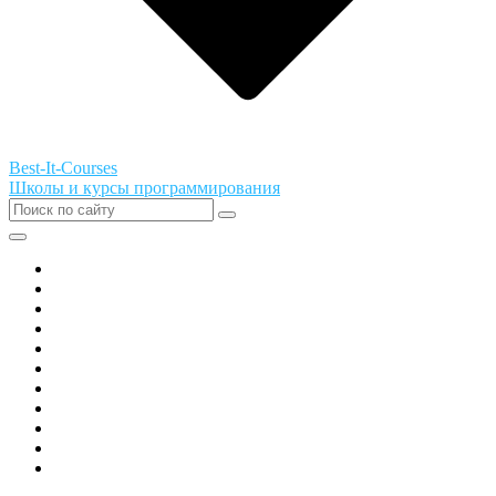
Best-It-Courses
Школы и курсы программирования
Все города РФ
Академия ТОР
PIXEL
Алгоритмика
GeekSchool
Coddy
Easycode
Skillbox
Skysmart
Фоксфорд
Hello World