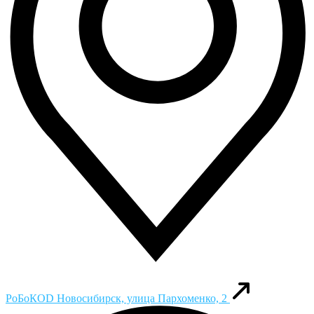
РоБоКОD
Новосибирск, улица Пархоменко, 2