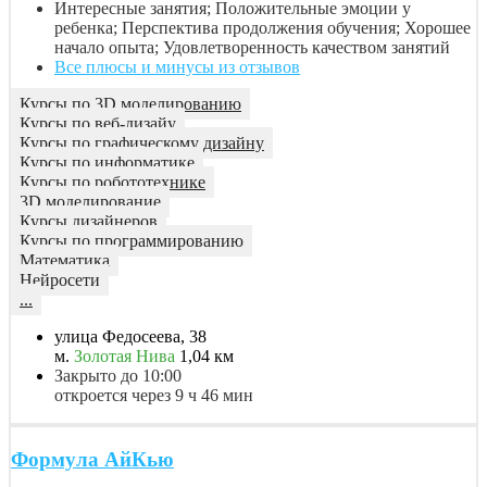
Интересные занятия; Положительные эмоции у
ребенка; Перспектива продолжения обучения; Хорошее
начало опыта; Удовлетворенность качеством занятий
Все плюсы и минусы из отзывов
Курсы по 3D моделированию
Курсы по веб-дизайу
Курсы по графическому дизайну
Курсы по информатике
Курсы по робототехнике
3D моделирование
Курсы дизайнеров
Курсы по программированию
Математика
Нейросети
...
улица Федосеева, 38
м.
Золотая Нива
1,04 км
Закрыто до 10:00
откроется через 9 ч 46 мин
Формула АйКью