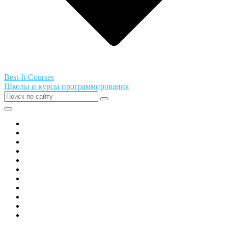
Best-It-Courses
Школы и курсы программирования
Все города РФ
Академия ТОР
PIXEL
Алгоритмика
GeekSchool
Coddy
Easycode
Skillbox
Skysmart
Фоксфорд
Hello World