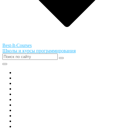
Best-It-Courses
Школы и курсы программирования
Все города РФ
Академия ТОР
PIXEL
Алгоритмика
GeekSchool
Coddy
Easycode
Skillbox
Skysmart
Фоксфорд
Hello World