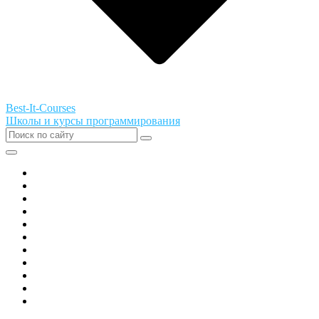
Best-It-Courses
Школы и курсы программирования
Все города РФ
Академия ТОР
PIXEL
Алгоритмика
GeekSchool
Coddy
Easycode
Skillbox
Skysmart
Фоксфорд
Hello World