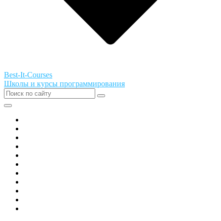
Best-It-Courses
Школы и курсы программирования
Все города РФ
Академия ТОР
PIXEL
Алгоритмика
GeekSchool
Coddy
Easycode
Skillbox
Skysmart
Фоксфорд
Hello World