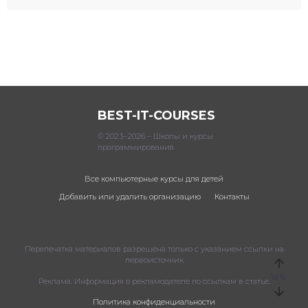
BEST-IT-COURSES
© 2023–2026 – Школы и курсы
программирования
Все компьютерные курсы для детей
Добавить или удалить организацию
Контакты
Перепечатка материалов разрешена только с указанием ссылки на
первоисточник
10
%
Реклама. Информация о рекламодателе по ссылкам в статье.
Политика конфиденциальности