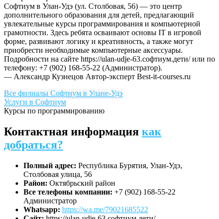
Софтиум в Улан-Удэ (ул. Столбовая, 56) — это центр
дополнительного образования для детей, предлагающий
увлекательные курсы программирования и компьютерной
грамотности. Здесь ребята осваивают основы IT в игровой
форме, развивают логику и креативность, а также могут
приобрести необходимые компьютерные аксессуары.
Подробности на сайте https://ulan-udje-63.софтиум.дети/ или по
телефону: +7 (902) 168-55-22 (Администратор).
— Александр Кузнецов
Автор-эксперт Best-it-courses.ru
Все филиалы Софтиум в Улане-Удэ
Услуги в Софтиум
Курсы по программированию
Контактная информация
как
добраться?
Полный адрес:
Республика Бурятия, Улан-Удэ,
Столбовая улица, 56
Район:
Октябрьский район
Все телефоны компании:
+7 (902) 168-55-22
Администратор
Whatsapp:
https://wa.me/79021685522
Сайт:
https://ulan-udje-63.софтиум.дети/