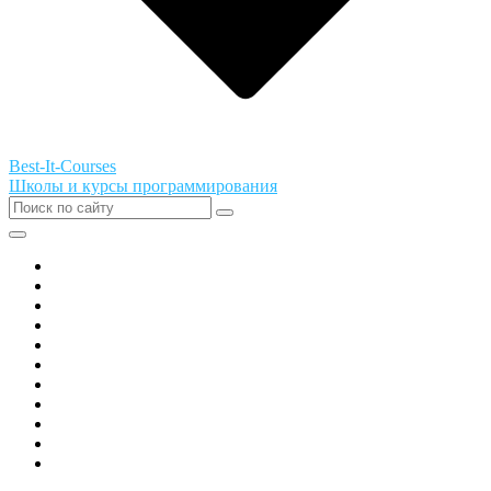
Best-It-Courses
Школы и курсы программирования
Все города РФ
Академия ТОР
PIXEL
Алгоритмика
GeekSchool
Coddy
Easycode
Skillbox
Skysmart
Фоксфорд
Hello World