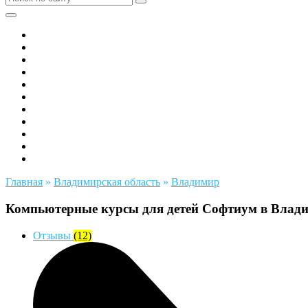
Все города РФ
Академия ТОР
PIXEL
Алгоритмика
GeekSchool
Coddy
Easycode
Skillbox
Skysmart
Фоксфорд
Hello World
Главная
»
Владимирская область
»
Владимир
Компьютерные курсы для детей Софтиум в Влад
Отзывы
(12)