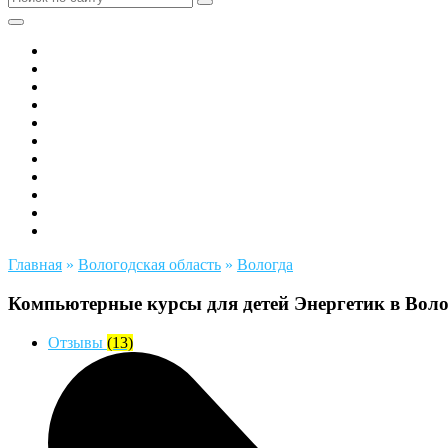
Все города РФ
Академия ТОР
PIXEL
Алгоритмика
GeekSchool
Coddy
Easycode
Skillbox
Skysmart
Фоксфорд
Hello World
Главная
»
Вологодская область
»
Вологда
Компьютерные курсы для детей Энергетик в Воло
Отзывы
(13)